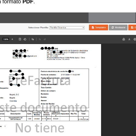
n formato
PDF
.