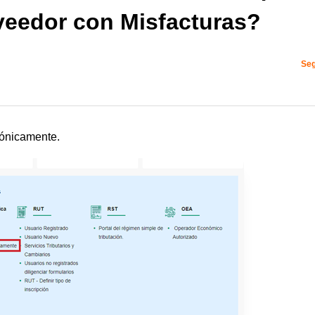
oveedor con Misfacturas?
Seg
rónicamente.