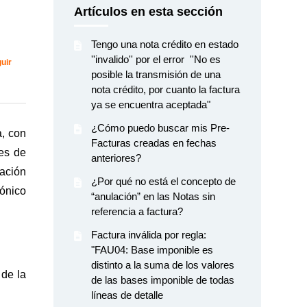
Artículos en esta sección
Tengo una nota crédito en estado
''invalido'' por el error ''No es
Nadie lo sigue aún
uir
posible la transmisión de una
nota crédito, por cuanto la factura
ya se encuentra aceptada"
¿Cómo puedo buscar mis Pre-
a, con
Facturas creadas en fechas
res de
anteriores?
ación
¿Por qué no está el concepto de
rónico
“anulación” en las Notas sin
referencia a factura?
Factura inválida por regla:
"FAU04: Base imponible es
distinto a la suma de los valores
de la
de las bases imponible de todas
líneas de detalle